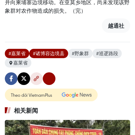
并向柬埔寨边境移动。在亚莫乡地区，尚未发现该野
象群对农作物造成的损失。（完）
越通社
#嘉莱省
#诸博容边境县
#野象群
#巡逻路段
嘉莱省
Theo dõi VietnamPlus
相关新闻