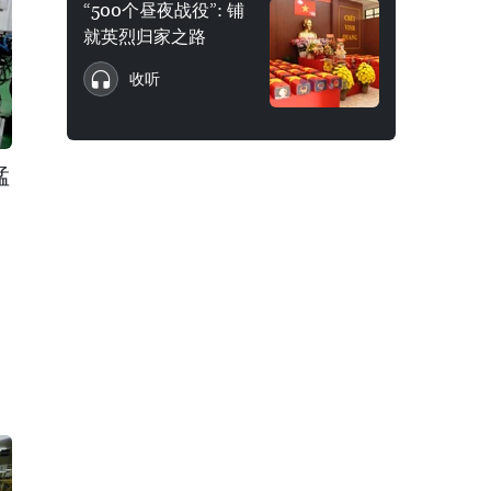
“500个昼夜战役”: 铺
就英烈归家之路
收听
猛