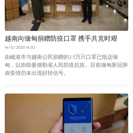
越南向缅甸捐赠防疫口罩 携手共克时艰
14/12/2020 14:30
由岘港市与越南公民捐赠的3.5万只口罩已抵达缅
甸，以协助曼德勒省人民防疫抗疫。目前缅甸新冠肺
炎疫情仍未出现好转信号。