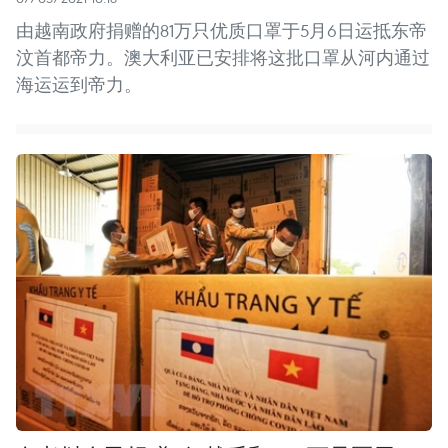
由越南政府捐赠的81万只优质口罩于5月6日运抵东帝
汶首都帝力。澳大利亚已安排将这批口罩从河内通过
海运运到帝力。