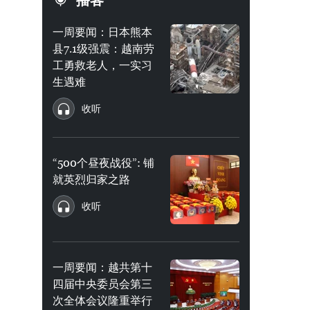
播客
一周要闻：日本熊本
县7.1级强震：越南劳
工勇救老人，一实习
生遇难
收听
“500个昼夜战役”: 铺
就英烈归家之路
收听
一周要闻：越共第十
四届中央委员会第三
次全体会议隆重举行