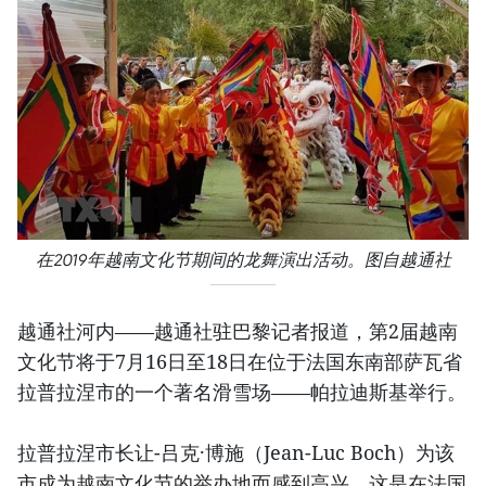
在2019年越南文化节期间的龙舞演出活动。图自越通社
越通社河内——越通社驻巴黎记者报道，第2届越南
文化节将于7月16日至18日在位于法国东南部萨瓦省
拉普拉涅市的一个著名滑雪场——帕拉迪斯基举行。
拉普拉涅市长让-吕克·博施（Jean-Luc Boch）为该
市成为越南文化节的举办地而感到高兴。这是在法国