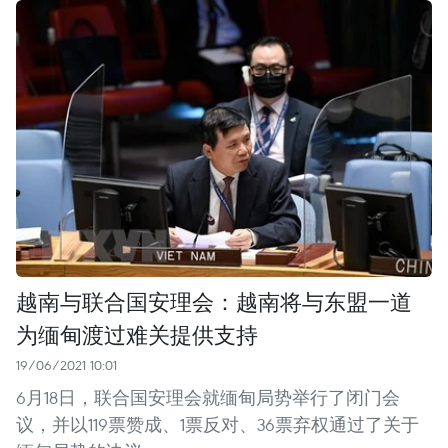
越南与联合国安理会：越南将与东盟一道
为缅甸渡过难关提供支持
19/06/2021 10:01
6月18日，联合国安理会就缅甸局势举行了闭门会
议，并以119票赞成、1票反对、36票弃权通过了关于