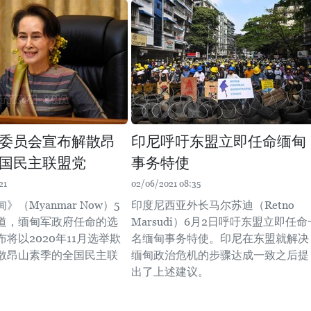
委员会宣布解散昂
印尼呼吁东盟立即任命缅甸
国民主联盟党
事务特使
21
02/06/2021 08:35
（Myanmar Now）5
印度尼西亚外长马尔苏迪（Retno
报道，缅甸军政府任命的选
Marsudi）6月2日呼吁东盟立即任命
将以2020年11月选举欺
名缅甸事务特使。印尼在东盟就解决
散昂山素季的全国民主联
缅甸政治危机的步骤达成一致之后提
出了上述建议。