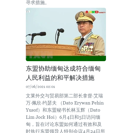
寻求措施。
东盟协助缅甸达成符合缅甸
人民利益的和平解决措施
07/06/2021 02:01
文莱外交与贸易部第二部长拿督·艾瑞
万·佩欣·约瑟夫 （Dato Erywan Pehin
Yusof）和东盟秘书长林玉辉（Dato
Lim Jock Hoi）6月4日和5日访问缅
甸，旨在讨论东盟如何通过有效和及
时执行东盟领导人特别会议4月24日所