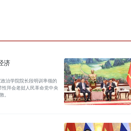
经济
家政治学院院长段明训率领的
节性拜会老挝人民革命党中央
潘敦。