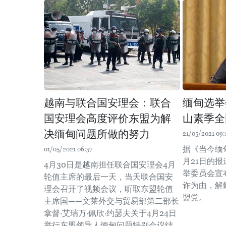
越南与联合国安理会：联合
缅甸选举
国安理会高度评价东盟为解
山素季全
决缅甸问题所做的努力
21/05/2021 09:
据《当今缅甸》
01/05/2021 06:57
月21日的
4月30日是越南担任联合国安理会4月
举委员会宣布
轮值主席的最后一天，当天联合国安
诈为由，解
理会召开了视频会议，听取东盟轮值
盟党。
主席国——文莱外交与贸易部第二部长
拿督·艾瑞万·佩欣·约瑟夫关于4月24日
举行东盟领导人缅甸问题特别会议结