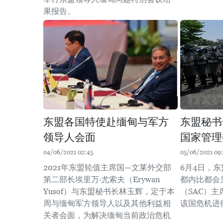
果报告。
东盟各国特使赴缅甸与军方
东盟秘书
领导人会面
国家管理
04/06/2021 02:45
05/06/2021 09:
2021年东盟轮值主席国—文莱外交部
6月4日，
第二部长埃里万·尤索夫（Erywan
都内比都会
Yusof）与东盟秘书长林玉辉，定于本
（SAC）
周与缅甸军方领导人以及其他利益相
该国危机进
关者会面，为解决缅甸当前政治危机