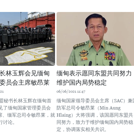
长林玉辉会见缅甸
缅甸表示愿同东盟共同努力
委员会主席敏昂莱
维护国内局势稳定
21
06/06/2021 11:47
东盟秘书长林玉辉在缅甸首
缅甸国家领导委员会主席（SAC）兼
见了缅甸国家管理委员会
防军总司令敏昂莱（Min Aung
主席、缅军总司令敏昂莱，就
Hlaing）大将强调，该国愿同东盟共
行讨论。
同努力，致力于维护缅甸国内局势稳
定，协调落实相关共识。