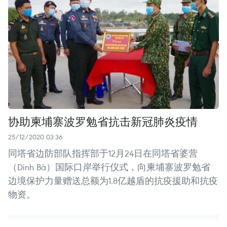
协助柬埔寨波罗勉省抗击新冠肺炎疫情
25/12/2020 03:36
同塔省边防部队指挥部于12月24日在同塔省婆营
（Dinh Bà）国际口岸举行仪式，向柬埔寨波罗勉省
边境保护力量赠送总额为1.8亿越盾的抗疫援助和抗疫
物资。