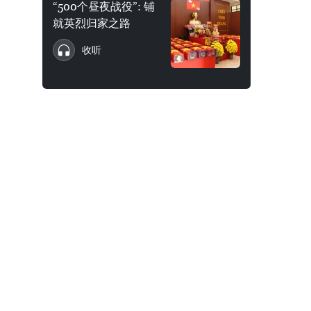
“500个昼夜战役”: 铺
就英烈归家之路
收听