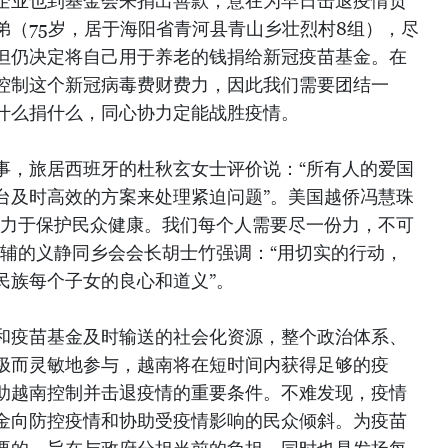
企业也到基金会来捐出善款，意在为早日击退疫情贡
弟（75岁，居于海阳省青河县青山乡壮烈村8组），尽
但仍决定将自己用于养老的钱捐给新冠疫苗基金。在
控制这个新冠病毒费财费力，因此我们需要团结一
什么捐什么，同心协力定能战胜疫情。
事，旅居西班牙的杜秋玄女士评价说：“所有人的爱国
台及时高效的方案来处理紧迫问题”。美国越侨冯慧珠
致力于保护民众健康。我们每个人需要尽一份力，不可
基辅的义静同乡会会长胡士竹强调：“用切实的行动，
民族每个子女的良心和道义”。
和疫苗基金及时输送的社会化资源，整个政治体系、
极而灵敏地参与，越南将在短时间内获得足够的疫
助越南控制并击退疫情的重要条件。不难发现，疫情
金向防控疫情和协助受疫情影响的民众倾斜。为疫苗