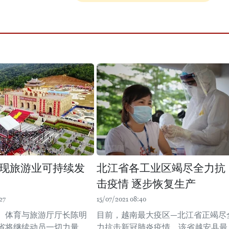
现旅游业可持续发
北江省各工业区竭尽全力抗
击疫情 逐步恢复生产
27
15/07/2021 08:40
、体育与旅游厅厅长陈明
目前，越南最大疫区—北江省正竭尽
省将继续动员一切力量，
力抗击新冠肺炎疫情。该省越安县最