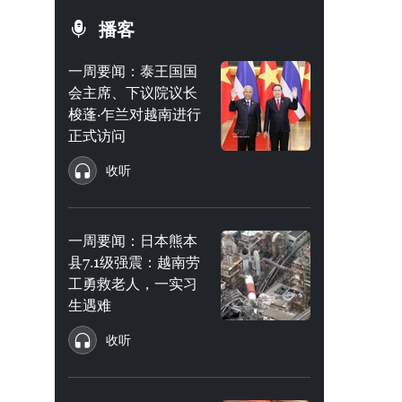
播客
一周要闻：泰王国国
会主席、下议院议长
梭蓬·乍兰对越南进行
正式访问
收听
一周要闻：日本熊本
县7.1级强震：越南劳
工勇救老人，一实习
生遇难
收听