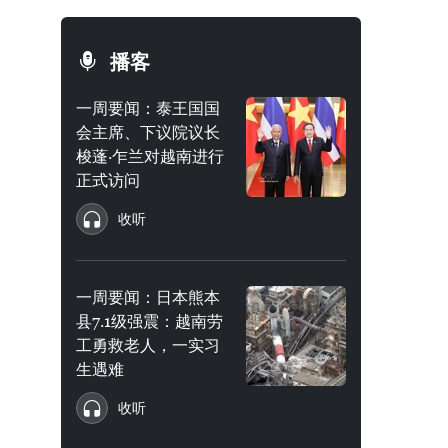
播客
一周要闻：泰王国国
会主席、下议院议长
梭蓬·乍兰对越南进行
正式访问
收听
一周要闻：日本熊本
县7.1级强震：越南劳
工勇救老人，一实习
生遇难
收听