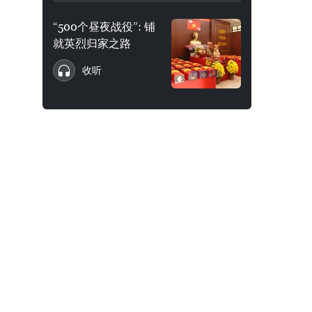
“500个昼夜战役”: 铺
就英烈归家之路
收听