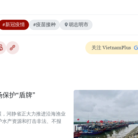
#新冠疫情
#疫苗接种
胡志明市
关注 VietnamPlus
保护“盾牌”
展，河静省正大力推进沿海渔业
护水产资源和打击非法、不报