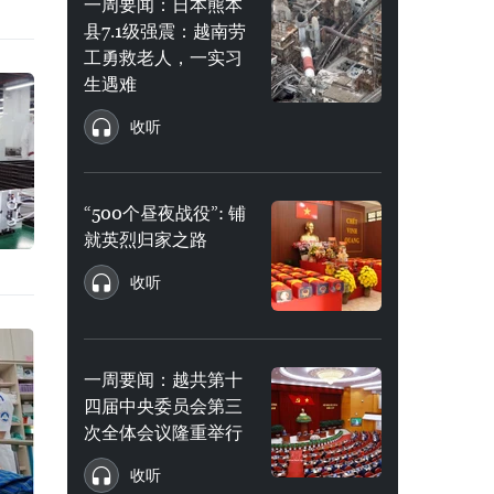
一周要闻：日本熊本
县7.1级强震：越南劳
工勇救老人，一实习
生遇难
收听
“500个昼夜战役”: 铺
就英烈归家之路
收听
一周要闻：越共第十
四届中央委员会第三
次全体会议隆重举行
收听