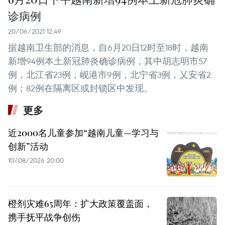
诊病例
20/06/2021 12:49
据越南卫生部的消息，自6月20日12时至18时，越南
新增94例本土新冠肺炎确诊病例，其中胡志明市57
例，北江省23例，岘港市9例，北宁省3例，乂安省2
例；82例在隔离区或封锁区中发现。
更多
近2000名儿童参加“越南儿童—学习与
创新”活动
10/08/2026 20:00
橙剂灾难65周年：扩大政策覆盖面，
携手抚平战争创伤