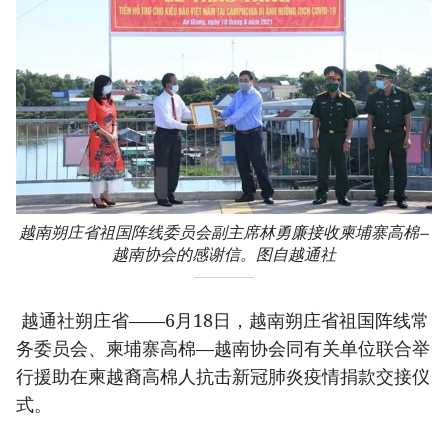
越南朔庄省祖国阵线委员会副主席林勇廉接收柬埔寨高棉—
越南协会的感谢信。图自越通社
越通社朔庄省——6月18日，越南朔庄省祖国阵线常
务委员会、柬埔寨高棉—越南协会同有关单位联合举
行援助在柬越裔高棉人抗击新冠肺炎疫情捐款交接仪
式。