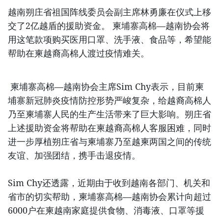
越南朔庄省祖国阵线委员会副主席林勇廉在仪式上移
交了2亿越盾的援助资金。 柬埔寨高棉—越南协会将
用这笔款项购买医用口罩、洗手液、食品等，希望能
帮助在柬越裔高棉人渡过疫情难关。
柬埔寨高棉—越南协会主席Sim Chy表示，目前柬
埔寨新冠肺炎疫情防控形势严峻复杂，给越裔高棉人
乃至柬埔寨人民的生产生活带来了巨大影响。朔庄省
上述援助资金将帮助在柬越裔高棉人客服困难，同时
进一步厚植朔庄省与柬埔寨乃至越柬两国之间的传统
友谊、加强团结，携手击退疫情。
Sim Chy还透露，近期由于收到越南各部门、机关和
省市的切实帮助，柬埔寨高棉—越南协会累计向超过
6000户在柬越南家庭提供食物、消毒液、口罩等援