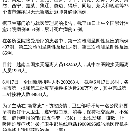
防、西宁、嘉莱、薄辽、奠边、得乐、同塔、茶荣和岘港等25
个省市连续14天无新增新冠肺炎确诊病例。
据卫生部门诊与就医管理局的报告，截至18日上午全国累计治
愈出院病例4653例，累计死亡病例61例。
在各所医院接受治疗的患者中，第一次检测呈阴性反应的病例
407例、第二次检测呈阴性反应114例、第三次检测呈阴性反应
65例。
目前，越南全国接受隔离人员182462人，其中在医院接受隔离
人员1999人。
6月17日，全国新增接种人数200263人。截至6月17日16时，各
省市第一批和第二批疫苗接种多达近200万剂次，其中完成第
二针接种人数89833人。
为了主动在“新常态”下防控疫情，卫生部呼吁每一名公民都要
坚持做好个人卫生，遵守戴口罩、消毒，保持社交距离、不聚
集、健康申报的"防疫五件套"（5K）；出现发烧、咳嗽、呼
吸困难等症状时拨打卫生部热线电话19009095或当地医疗机构
的热线电话以获取咨询。（完）