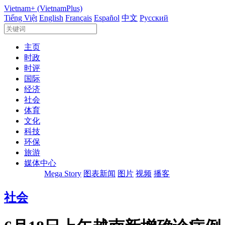
Vietnam+ (VietnamPlus)
Tiếng Việt
English
Français
Español
中文
Русский
主页
时政
时评
国际
经济
社会
体育
文化
科技
环保
旅游
媒体中心
Mega Story
图表新闻
图片
视频
播客
社会