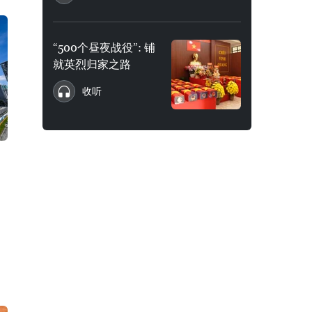
“500个昼夜战役”: 铺
就英烈归家之路
收听