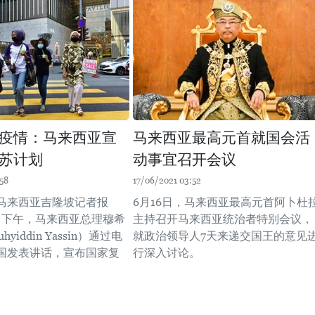
疫情：马来西亚宣
马来西亚最高元首就国会活
苏计划
动事宜召开会议
58
17/06/2021 03:52
马来西亚吉隆坡记者报
6月16日，马来西亚最高元首阿卜杜
5日下午，马来西亚总理穆希
主持召开马来西亚统治者特别会议，
yiddin Yassin）通过电
就政治领导人7天来递交国王的意见
国发表讲话，宣布国家复
行深入讨论。