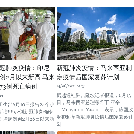
冠肺炎疫情：印尼
新冠肺炎疫情：马来西亚制
创2月以来新高 马来
定疫情后国家复苏计划
73例死亡病例
14/06/2021 03:31
据越通社驻吉隆坡记者报道，6月13
24
日，马来西亚总理穆希丁·亚辛
生部6月10日报告24个小
（Muhyiddin Yassin）表示，该国政
新增8892例新冠肺炎确诊
府拟起草新冠肺炎疫情后国家复苏计
新增病例创2月26日以来新
划。