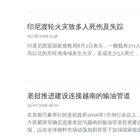
印尼渡轮火灾致多人死伤及失踪
02/08/2026 11:56
印度尼西亚国家搜救局8月2日表示，一艘载有271
岛以北的爪哇海海域发生火灾，造成至少5人死亡，
老挝推进建设连接越南的输油管道
31/07/2026 09:20
在首都万象举行的老挝政府2026年7月例行会议
方抓紧研究确定连接老挝与越南的输油管道投资建
报，以在全球燃料市场动荡加剧背景下加强国家能