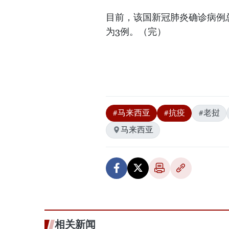
目前，该国新冠肺炎确诊病例总
为3例。（完）
#马来西亚
#抗疫
#老挝
马来西亚
相关新闻