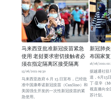
马来西亚批准新冠疫苗紧急
新冠肺炎
使用 老挝要求密切接触者必
布国家复
须在指定隔离区接受隔离
16/06/2021 02:
据越通社驻
15/06/2021 09:50
道，6月1
马来西亚政府 6 月 15 日宣布，已经批
丁·亚辛（Muh
准中国康希诺新冠疫苗（CanSino）和
视直播向全
美国强生开发的一次性新冠疫苗的紧
苏计划。
急使用。