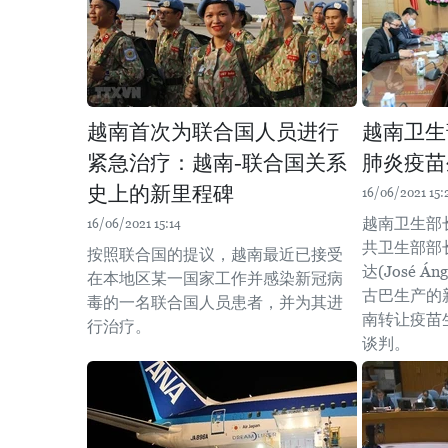
越南首次为联合国人员进行
越南卫生
紧急治疗：越南-联合国关系
肺炎疫苗
史上的新里程碑
16/06/2021 15:
越南卫生部
16/06/2021 15:14
共卫生部部长
按照联合国的提议，越南最近已接受
达(José Án
在本地区某一国家工作并感染新冠病
古巴生产的
毒的一名联合国人员患者，并为其进
南转让疫苗
行治疗。
谈判。