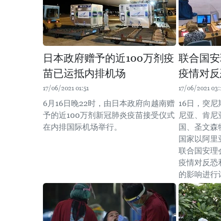
日本政府赠予的近100万剂疫
联合国安
苗已运抵内排机场
疫情对反
17/06/2021 01:51
17/06/2021 03:
6月16日晚22时，由日本政府向越南赠
16日，突
予的近100万剂新冠肺炎疫苗接受仪式
尼亚、肯尼
在内排国际机场举行。
国、圣文森
国家以阿里亚
联合国安理
疫情对反恐
的影响进行