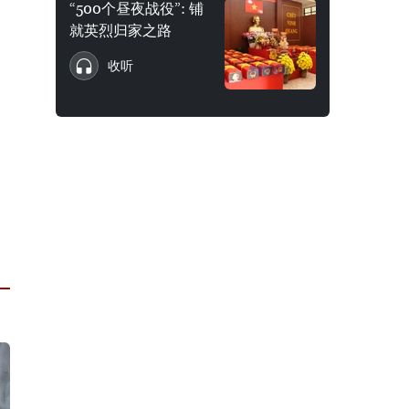
“500个昼夜战役”: 铺
就英烈归家之路
收听