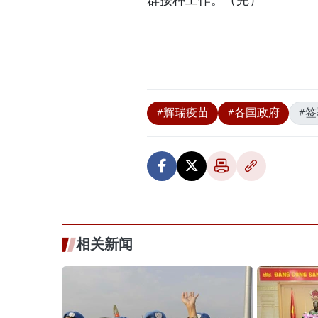
#辉瑞疫苗
#各国政府
#签
相关新闻