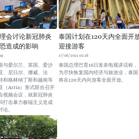
理会讨论新冠肺炎
泰国计划在120天内全面开
恐造成的影响
迎接游客
19
17/06/2021 02:16
尼斯与爱尔兰、英国、爱沙
泰国总理巴育16日发表电视讲话称，
亚、尼日尔、挪威、法
为尽快恢复国内经济与旅游业，泰国
特和格林纳丁斯和越南等
将在120天内向游客全面开放。
（Arria）形式联合召开
会视频会议，就新冠肺炎
和打击暴力极端主义造成
讨论。