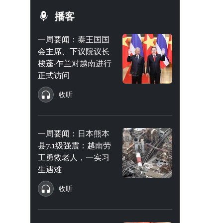
播客
一周要闻：泰王国国
会主席、下议院议长
梭蓬·乍兰对越南进行
正式访问
收听
一周要闻：日本熊本
县7.1级强震：越南劳
工勇救老人，一实习
生遇难
收听