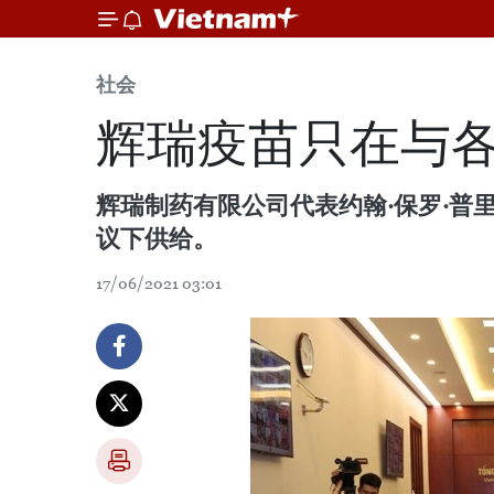
社会
辉瑞疫苗只在与
辉瑞制药有限公司代表约翰·保罗·普里奇诺
议下供给。
17/06/2021 03:01