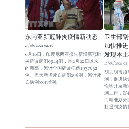
东南亚新冠肺炎疫情新动态
卫生部副
加快推进
17/06/2021 02:40
发现本土
6月16日，印度尼西亚报告新增新冠肺
炎确诊病例9944例，是2月22日以来
17/06/2021 02:
的新高，累计全国确诊病例1937652
胡志明市须
例。当天新增死亡病例196例，累计死
测，促进快
亡病例53476例。
性地开展新
测工作，旨
而精准划分
赴遏制疫情