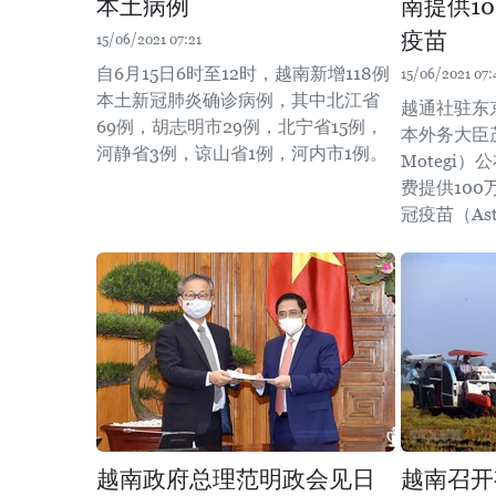
本土病例
南提供1
疫苗
15/06/2021 07:21
自6月15日6时至12时，越南新增118例
15/06/2021 07:
本土新冠肺炎确诊病例，其中北江省
越通社驻东
69例，胡志明市29例，北宁省15例，
本外务大臣茂木
河静省3例，谅山省1例，河内市1例。
Motegi
费提供10
冠疫苗（Astr
越南政府总理范明政会见日
越南召开