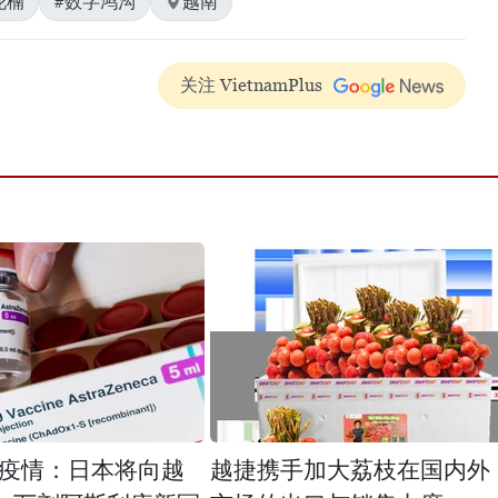
花楠
#数字鸿沟
越南
关注 VietnamPlus
疫情：日本将向越
越捷携手加大荔枝在国内外