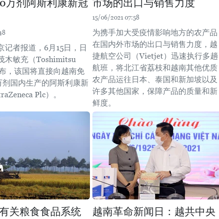
00万剂阿斯利康新冠
市场的出口与销售力度
15/06/2021 07:58
为携手加大受疫情影响地方的农产品
48
在国内外市场的出口与销售力度，越
京记者报道，6月15日，日
捷航空公司（Vietjet）迅速执行多趟
敏充（Toshimitsu
航班，将北江省荔枝和越南其他优质
）公布，该国将直接向越南免
农产品运往日本、泰国和新加坡以及
0万剂国内生产的阿斯利康新
许多其他国家，保障产品的质量和新
aZeneca Plc）。
鲜度。
有关粮食食品系统
越南革命新闻日：越共中央