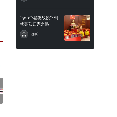
“500个昼夜战役”: 铺
就英烈归家之路
收听