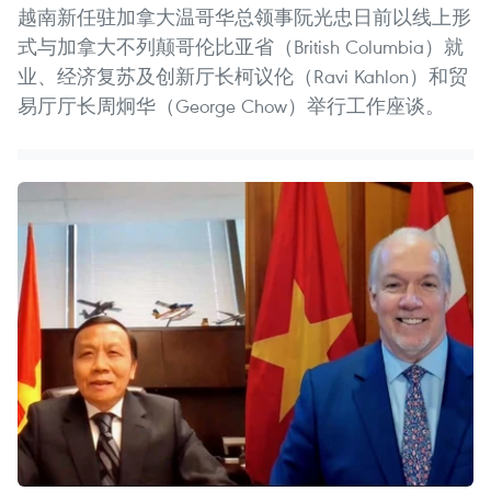
越南新任驻加拿大温哥华总领事阮光忠日前以线上形
式与加拿大不列颠哥伦比亚省（British Columbia）就
业、经济复苏及创新厅长柯议伦（Ravi Kahlon）和贸
易厅厅长周炯华（George Chow）举行工作座谈。