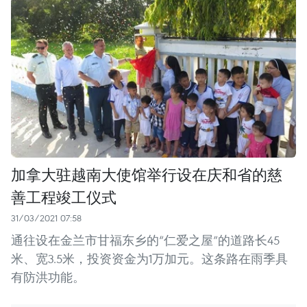
加拿大驻越南大使馆举行设在庆和省的慈
善工程竣工仪式
31/03/2021 07:58
通往设在金兰市甘福东乡的“仁爱之屋”的道路长45
米、宽3.5米，投资资金为1万加元。这条路在雨季具
有防洪功能。