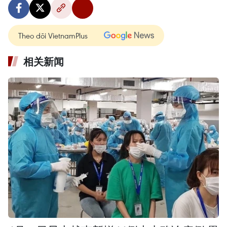
Theo dõi VietnamPlus
相关新闻