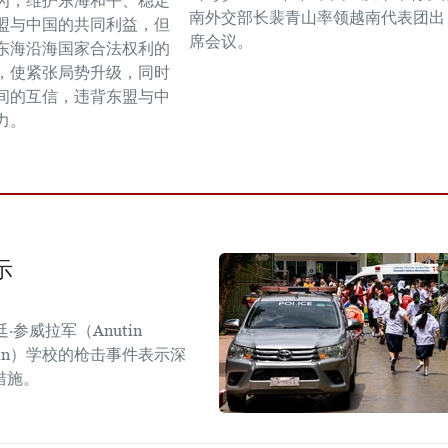
为，维护东海和平、稳定
南外交部长裴青山率领越南代表团出
盟与中国的共同利益，但
席会议。
东海沿海国家合法权利的
，使紧张局势升级，同时
间的互信，违背东盟与中
力。
示
参威拉军（Anutin
sirin）学校的枪击事件表示深
措施。