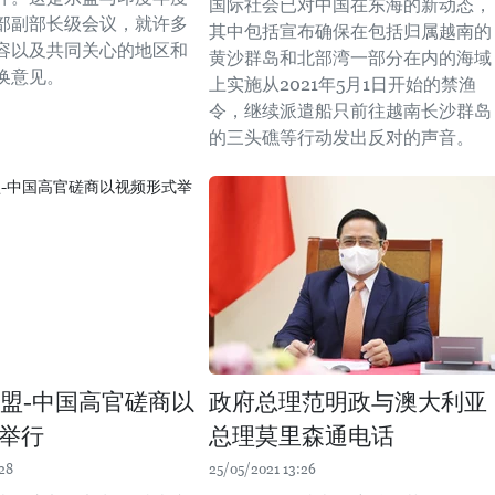
国际社会已对中国在东海的新动态，
部副部长级会议，就许多
其中包括宣布确保在包括归属越南的
容以及共同关心的地区和
黄沙群岛和北部湾一部分在内的海域
换意见。
上实施从2021年5月1日开始的禁渔
令，继续派遣船只前往越南长沙群岛
的三头礁等行动发出反对的声音。
东盟-中国高官磋商以
政府总理范明政与澳大利亚
举行
总理莫里森通电话
28
25/05/2021 13:26