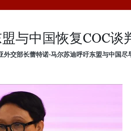
盟与中国恢复COC谈
亚外交部长蕾特诺·马尔苏迪呼吁东盟与中国尽