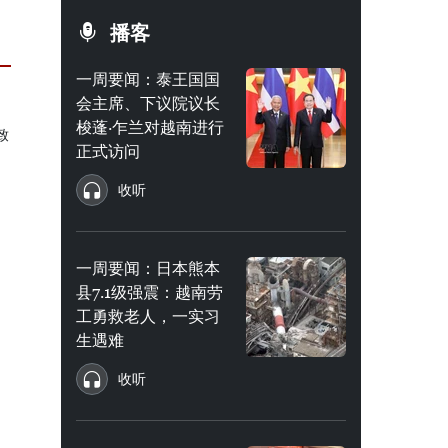
播客
一周要闻：泰王国国
会主席、下议院议长
梭蓬·乍兰对越南进行
正式访问
收听
一周要闻：日本熊本
县7.1级强震：越南劳
工勇救老人，一实习
生遇难
收听