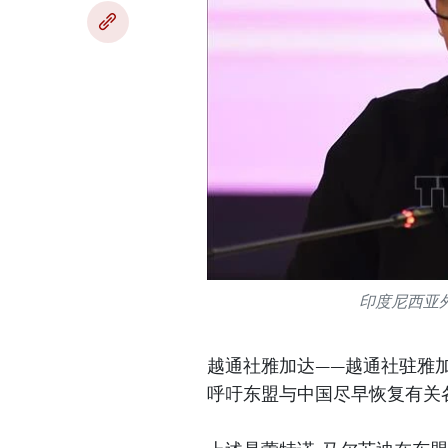
印度尼西亚
越通社雅加达——越通社驻雅
呼吁东盟与中国尽早恢复有关