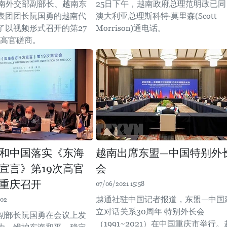
越南外交部副部长、越南东
25日下午，越南政府总理范明政已同
表团团长阮国勇的越南代
澳大利亚总理斯科特·莫里森(Scott
了以视频形式召开的第27
Morrison)通电话。
国高官磋商。
和中国落实《东海
越南出席东盟—中国特别外
宣言》第19次高官
会
重庆召开
07/06/2021 15:58
越通社驻中国记者报道，东盟—中国
:02
立对话关系30周年 特别外长会
副部长阮国勇在会议上发
（1991~2021）在中国重庆市举行。