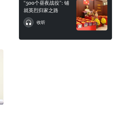
“500个昼夜战役”: 铺
就英烈归家之路
收听