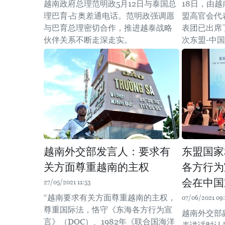
越南政府总理范明政5月12日与泰国总
18日，由
理巴育·占奥差通电话。范明政强调愿
盟高官会代
与巴育总理密切合作，推进越泰战略
表团已出席
伙伴关系不断走深走实。
次东盟-中
越南外交部发言人：要求有
东盟国家
关方面尊重越南的主权
各方行为
会在中国
27/05/2021 11:53
“越南要求有关方面尊重越南的主权，
07/06/2021 09
尊重国际法，恪守《东海各方行为宣
越南外交部
言》（DOC）、1982年《联合国海洋