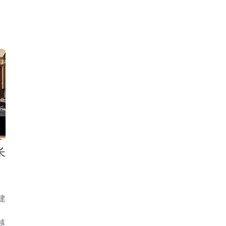
长
建
越