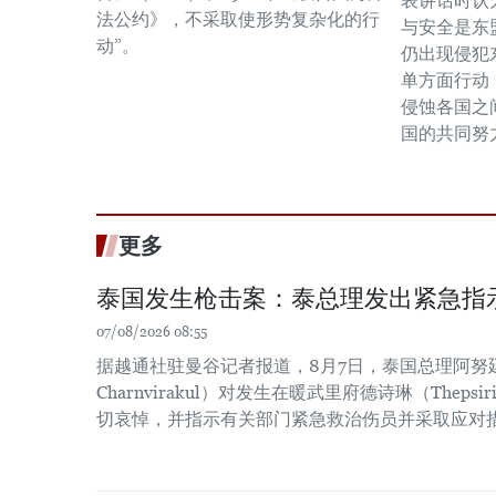
表讲话时认
法公约》，不采取使形势复杂化的行
与安全是东
动”。
仍出现侵犯
单方面行动
侵蚀各国之
国的共同努
更多
泰国发生枪击案：泰总理发出紧急指
07/08/2026 08:55
据越通社驻曼谷记者报道，8月7日，泰国总理阿努廷·
Charnvirakul）对发生在暖武里府德诗琳（Thep
切哀悼，并指示有关部门紧急救治伤员并采取应对