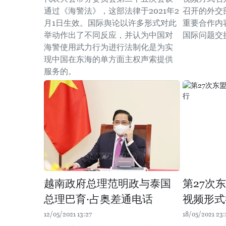
通过《海警法》，这部法律于2021年2
召开的外交
月1日生效。国际舆论以许多形式对此
重要合作内
举动作出了不同反应，并认为中国对
国际问题交
海警使用武力行为进行法制化是为实
现中国在东海的单方面主权声索提供
服务的。
越南政府总理范明政与泰国
第27次
总理巴育·占奥差通电话
视频形式
12/05/2021 13:27
18/05/2021 23: