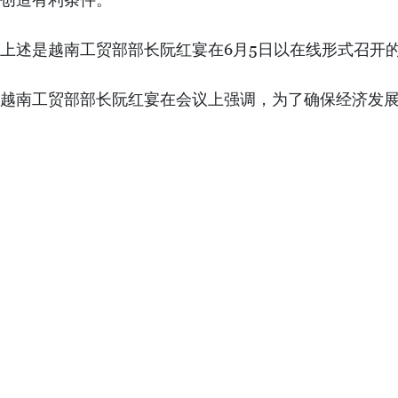
上述是越南工贸部部长阮红宴在6月5日以在线形式召开的
越南工贸部部长阮红宴在会议上强调，为了确保经济发展
亚太地区的率先作用。
阮红宴部长表示，越南对亚太经合组织第27届贸易部长
会议上，阮红宴部长透露，近期，在新冠肺炎疫情复杂
身体健康放在第一位。与此同时，越南展开合适、有效
从而，阮红宴部长强调，越南愿同APEC各经济体配合
保持社会安生。致力于一个稳定、繁荣的亚太地区是AP
因素。
阮红宴部长相信，尽管面临许多困难，以32年运作、发