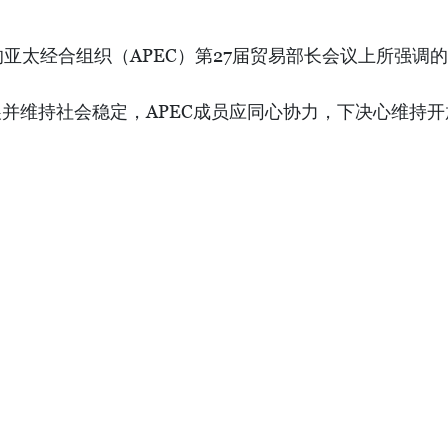
亚太经合组织（APEC）第27届贸易部长会议上所强调
并维持社会稳定，APEC成员应同心协力，下决心维持开
会议关于，新冠疫苗供应链的宣言表示赞同。
演变背影下，越南政府正在高度集中、主动努力有效采取
措施，确保经营活动不中断。
应对新冠肺炎疫情造成的挑战，共同制定一个大流行病后
EC各成员的共同愿望。政府的团结、决心，企业界和人
展经验，APEC将继续携手团结，加强合作，提高能力、