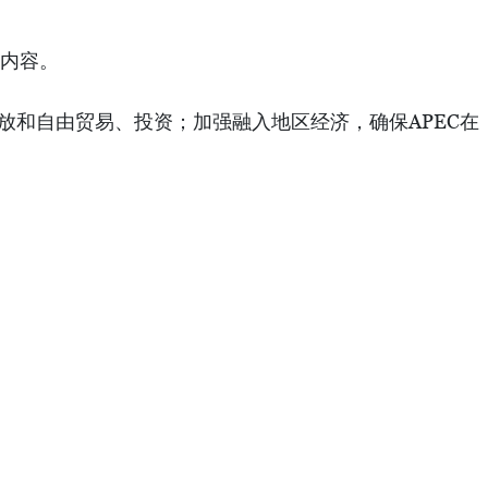
的内容。
放和自由贸易、投资；加强融入地区经济，确保APEC在
防疫措施，以在早短时间内击退疫病，把人民生命安全和
的经济复苏计划，确保支持并与企业同行，共谋强劲发展，
民的努力和积极精神是给所有人建设一个明亮的未来的首要
创新和自强，成功克服困难，保持作为地区的领先经贸组