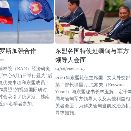
罗斯加强合作
东盟各国特使赴缅甸与军方
领导人会面
:27
翰林院（RAN）经济研究
04/06/2021 02:45
斯中心6月3日举行题为“后
2021年东盟轮值主席国—文莱外交部
复优先事项和东盟成员：
第二部长埃里万·尤索夫（Erywan
作展望”的视频国际研讨
Yusof）与东盟秘书长林玉辉，定于
讨会吸引了俄罗斯、越南
周与缅甸军方领导人以及其他利益相
近30名学者参加。
关者会面，为解决缅甸当前政治危机
寻求措施。