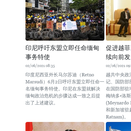
印尼呼吁东盟立即任命缅甸
促进越菲
事务特使
续向前发
02/06/2021 08:35
02/06/2021 09:
印度尼西亚外长马尔苏迪（Retno
越共中央政
Marsudi）6月2日呼吁东盟立即任命一
记、国防部
名缅甸事务特使。印尼在东盟就解决
在国防部驻
缅甸政治危机的步骤达成一致之后提
梅纳多•洛斯
出了上述建议。
(Meynardo 
和新加坡驻越
Ratnam)。