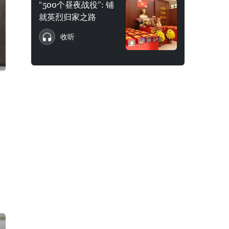
“500个昼夜战役”: 铺
就英烈归家之路
收听