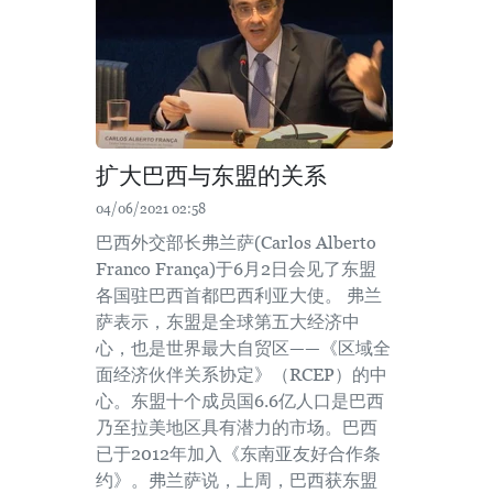
扩大巴西与东盟的关系
04/06/2021 02:58
巴西外交部长弗兰萨(Carlos Alberto
Franco França)于6月2日会见了东盟
各国驻巴西首都巴西利亚大使。 弗兰
萨表示，东盟是全球第五大经济中
心，也是世界最大自贸区——《区域全
面经济伙伴关系协定》（RCEP）的中
心。东盟十个成员国6.6亿人口是巴西
乃至拉美地区具有潜力的市场。巴西
已于2012年加入《东南亚友好合作条
约》。弗兰萨说，上周，巴西获东盟