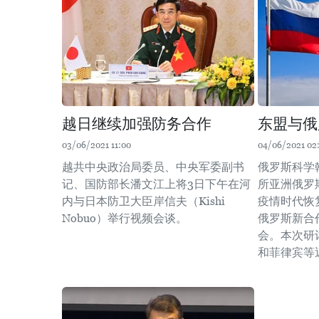
越日继续加强防务合作
东盟与俄
03/06/2021 11:00
04/06/2021 02
越共中央政治局委员、中央军委副书
俄罗斯科学
记、国防部长潘文江上将3日下午在河
所亚洲俄罗
内与日本防卫大臣岸信夫（Kishi
疫情时代恢
Nobuo）举行视频会谈。
俄罗斯新合
会。本次研
和菲律宾等