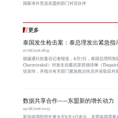
国家准许竞选东盟的部门对话伙伴
更多
泰国发生枪击案：泰总理发出紧急指
07/08/2026 08:55
据越通社驻曼谷记者报道，8月7日，泰国总理阿努廷·
Charnvirakul）对发生在暖武里府德诗琳（Thep
切哀悼，并指示有关部门紧急救治伤员并采取应对
数据共享合作——东盟新的增长动力
04/08/2026 20:23
新加坡国防部长黄永宏8月3日表示，东盟各国需要