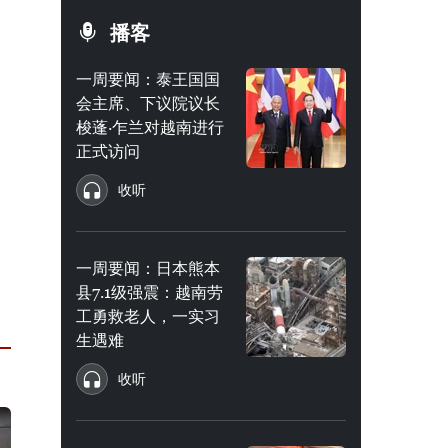
播客
一周要闻：泰王国国
会主席、下议院议长
梭蓬·乍兰对越南进行
正式访问
收听
一周要闻：日本熊本
县7.1级强震：越南劳
工勇救老人，一实习
生遇难
收听