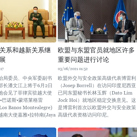
关系和越新关系继
欧盟与东盟官员就地区许多
展
重要问题进行讨论
17
03/06/2021 01:52
治局委员、中央军委副书
欧盟外交与安全政策高级代表博雷利
部长潘文江上将于6月2日
（Josep Borrell）在访问印度尼西亚
地会见了菲律宾驻越大使
已同东盟秘书长林玉辉（Dato Lim
•巴诺斯•蒙塔莱格雷
Jock Hoi）就地区稳定交换意见。这
Los Banos Montealegre)
是博雷利首次以欧盟外交与安全政策
南大使嘉雅•拉特南(Jaya
高级代表资格访问印尼。