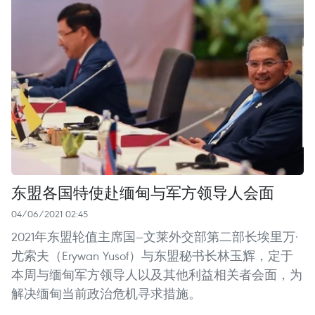
东盟各国特使赴缅甸与军方领导人会面
04/06/2021 02:45
2021年东盟轮值主席国—文莱外交部第二部长埃里万·
尤索夫（Erywan Yusof）与东盟秘书长林玉辉，定于
本周与缅甸军方领导人以及其他利益相关者会面，为
解决缅甸当前政治危机寻求措施。