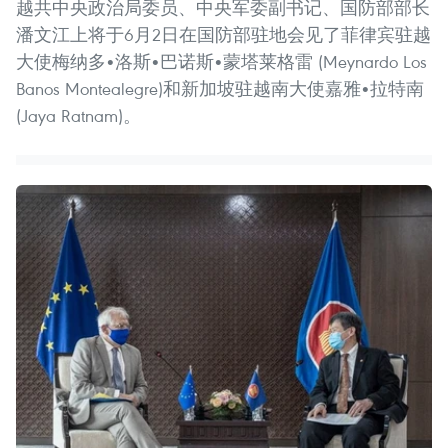
越共中央政治局委员、中央军委副书记、国防部部长
潘文江上将于6月2日在国防部驻地会见了菲律宾驻越
大使梅纳多•洛斯•巴诺斯•蒙塔莱格雷 (Meynardo Los
Banos Montealegre)和新加坡驻越南大使嘉雅•拉特南
(Jaya Ratnam)。