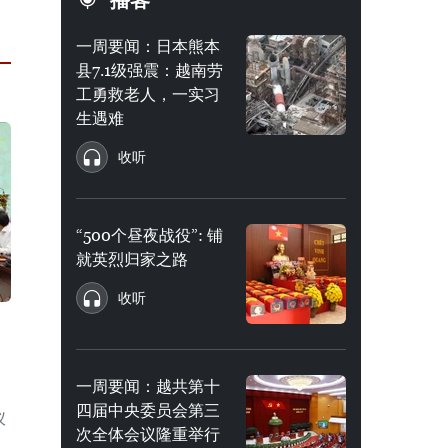
播客
一周要闻：日本熊本
县7.1级强震：越南劳
工勇救老人，一实习
生遇难
收听
“500个昼夜战役”: 铺
就英烈归家之路
收听
一周要闻：越共第十
四届中央委员会第三
仪
次全体会议隆重举行