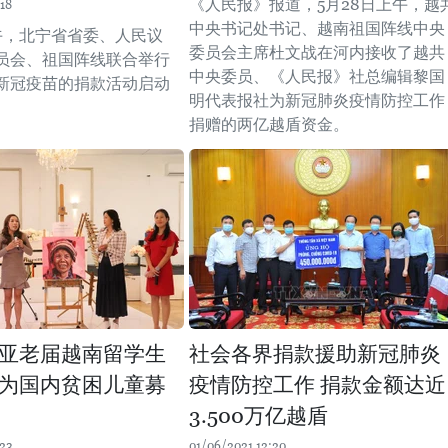
《人民报》报道，5月28日上午，越
18
中央书记处书记、越南祖国阵线中央
下午，北宁省省委、人民议
委员会主席杜文战在河内接收了越共
员会、祖国阵线联合举行
中央委员、《人民报》社总编辑黎国
新冠疫苗的捐款活动启动
明代表报社为新冠肺炎疫情防控工作
捐赠的两亿越盾资金。
亚老届越南留学生
社会各界捐款援助新冠肺炎
为国内贫困儿童募
疫情防控工作 捐款金额达近
3.500万亿越盾
:23
01/06/2021 12:20