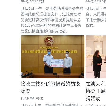
28/05/2021 02:55
28/05/2021 04:
5月26日下午，越南劳动总联合会主席
5月27日
团向政府总理提交文件，汇报劳动者
会、人民委
受新冠肺炎疫情影响情况并提请从总
了用于购买
额62万亿越南盾的福利计划中出资援
仪式。
助受疫情直接影响的劳动者。
接收由旅外侨胞捐赠的防疫
在澳大利
物资
协会开展
捐活动
31/05/2021 09:55
5月31日上午，越南外交部海外越南人
01/06/2021 03