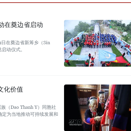
活动在奠边省启动
日在奠边省新筹乡（Sín
四站启动仪式。
文化价值
Dao Thanh Y）同胞社
确定为当地推动可持续发展和