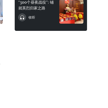
“500个昼夜战役”: 铺
就英烈归家之路
收听
市