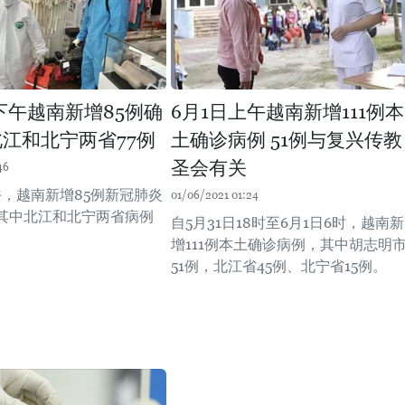
日下午越南新增85例确
6月1日上午越南新增111例本
北江和北宁两省77例
土确诊病例 51例与复兴传教
圣会有关
46
午，越南新增85例新冠肺炎
01/06/2021 01:24
其中北江和北宁两省病例
自5月31日18时至6月1日6时，越南新
增111例本土确诊病例，其中胡志明
51例，北江省45例、北宁省15例。