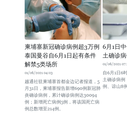
柬埔寨新冠确诊病例超3万例
6月1日
泰国曼谷自6月1日起有条件
土确诊病
解禁5类场所
01/06/2021 07:
自6月1日6
01/06/2021 04:03
土确诊病例
越通社驻柬埔寨首都金边记者报道，5
例、谅山8
月31日，柬埔寨报告新增690例新冠肺
炎确诊病例，累计确诊病例达30094
例；新增死亡病例5例，将该国死亡病
例总数增至214例。