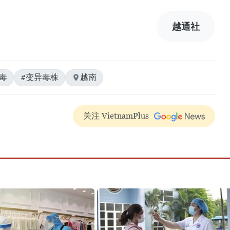
越通社
毒
#变异毒株
越南
关注 VietnamPlus