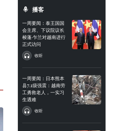
播客
一周要闻：泰王国国
会主席、下议院议长
梭蓬·乍兰对越南进行
正式访问
收听
一周要闻：日本熊本
县7.1级强震：越南劳
工勇救老人，一实习
生遇难
收听