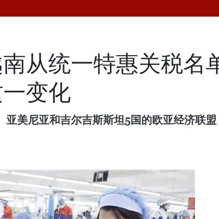
越南从统一特惠关税名
这一变化
亚美尼亚和吉尔吉斯斯坦5国的欧亚经济联盟（E
。