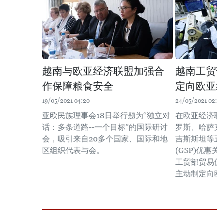
越南与欧亚经济联盟加强合
越南工贸
作保障粮食安全
定向欧亚
19/05/2021 04:20
24/05/2021 02
亚欧民族理事会18日举行题为“独立对
在欧亚经济
话：多条道路--一个目标”的国际研讨
罗斯、哈萨
会，吸引来自20多个国家、国际和地
吉斯斯坦等
区组织代表与会。
(GSP)优
工贸部贸易
主动制定向