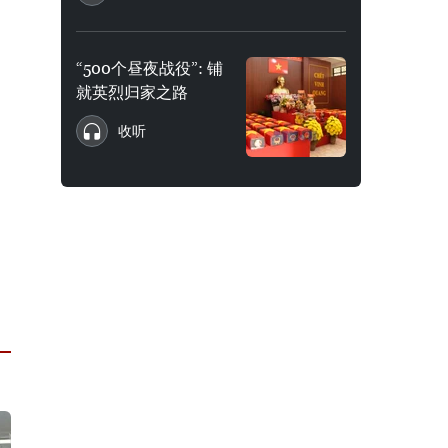
“500个昼夜战役”: 铺
就英烈归家之路
收听