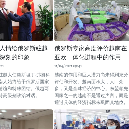
人情给俄罗斯驻越
俄罗斯专家高度评价越南在
深刻的印象
亚欧一体化进程中的作用
:21
11/04/2021 09:41
驻越大使康斯坦丁·弗努科
越南的作用和巨大潜力尚未得到充分
南人始终给予俄罗斯国家
评估和开发。越南面积大，人口众
情谊和特殊团结。俄越两
多，又是全球经济的中心。东盟领先
持高级别政治对话。
国家之一的越南不是通过声言，而是
通过具体的经济指标来巩固其地位。