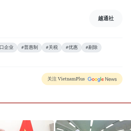
越通社
出口企业
#普惠制
#关税
#优惠
#剔除
关注 VietnamPlus