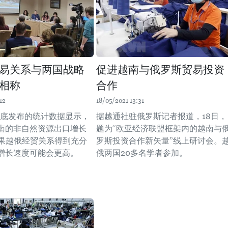
易关系与两国战略
促进越南与俄罗斯贸易投资
相称
合作
12
18/05/2021 13:31
0年底发布的统计数据显示，
据越通社驻俄罗斯记者报道，18日，
南的非自然资源出口增长
题为“欧亚经济联盟框架内的越南与
如果越俄经贸关系得到充分
罗斯投资合作新矢量”线上研讨会。
增长速度可能会更高。
俄两国20多名学者参加。