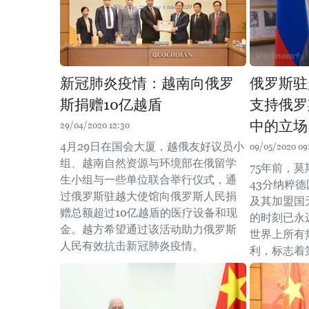
新冠肺炎疫情：越南向俄罗
俄罗斯驻
斯捐赠10亿越盾
支持俄罗
中的立场
29/04/2020 12:30
4月29日在国会大厦，越俄友好议员小
09/05/2020 09
组、越南自然资源与环境部在俄留学
75年前，莫
生小组与一些单位联合举行仪式，通
43分纳粹
过俄罗斯驻越大使馆向俄罗斯人民捐
及其加盟国
赠总额超过10亿越盾的医疗设备和现
的时刻已永
金。越方希望通过该活动助力俄罗斯
世界上所有
人民有效抗击新冠肺炎疫情。
利，标志着