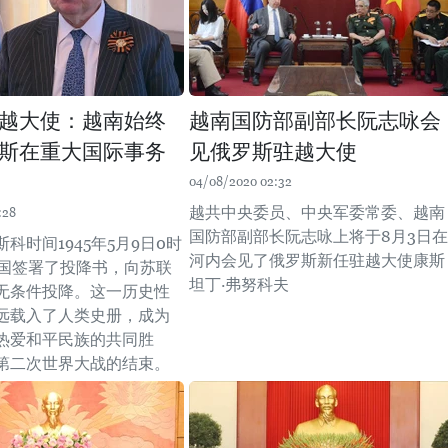
越大使：越南始终
越南国防部副部长阮志咏会
斯在重大国际事务
见俄罗斯驻越大使
04/08/2020 02:32
越共中央委员、中央军委常委、越南
:28
国防部副部长阮志咏上将于8月3日在
斯科时间1945年5月9日0时
河内会见了俄罗斯新任驻越大使康斯
德国签署了投降书，向苏联
坦丁·弗努科夫
无条件投降。这一历史性
远载入了人类史册，成为
热爱和平民族的共同胜
第二次世界大战的结束。