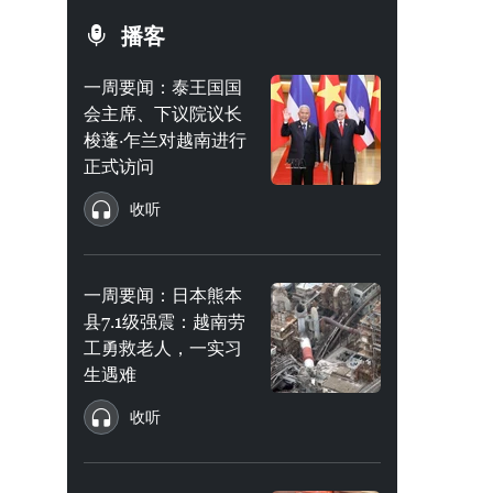
播客
一周要闻：泰王国国
会主席、下议院议长
梭蓬·乍兰对越南进行
正式访问
收听
一周要闻：日本熊本
县7.1级强震：越南劳
工勇救老人，一实习
生遇难
收听