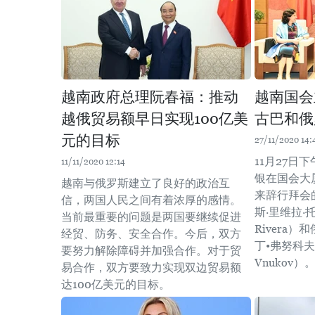
越南政府总理阮春福：推动
越南国会
越俄贸易额早日实现100亿美
古巴和俄
元的目标
27/11/2020 14:
11月27日
11/11/2020 12:14
银在国会大
越南与俄罗斯建立了良好的政治互
来辞行拜会
信，两国人民之间有着浓厚的感情。
斯·里维拉·托雷
当前最重要的问题是两国要继续促进
Rivera
经贸、防务、安全合作。今后，双方
丁•弗努科夫（K
要努力解除障碍并加强合作。对于贸
Vnukov）
易合作，双方要致力实现双边贸易额
达100亿美元的目标。