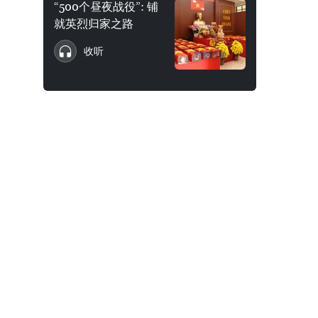
“500个昼夜战役”: 铺
就英烈归家之路
收听