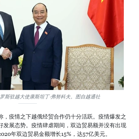
罗斯驻越大使康斯坦丁·弗努科夫。图自越通社
称，疫情之下越俄经贸合作仍十分活跃。疫情爆发之
好发展态势。疫情肆虐期间，双边贸易额并没有出现
020年双边贸易金额增长15%，达57亿美元。