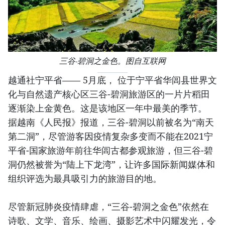
三谷-碧洞之金色。图自互联网
越通社宁平省—— 5月底， 位于宁平省华闾县世界文
化与自然遗产核心区三谷-碧洞旅游区的一片片稻田
逐渐染上金黄色。这是该地区一年中最美的季节。
据越南《人民报》报道，三谷-碧洞以前被名为“南天
第二洞”，尽管游客因疫情复杂多变而不能在2021宁
平省-国家旅游年前往华闾古都参观旅游，但三谷-碧
洞仍然被誉为“陆上下龙湾”，让许多国际新闻媒体和
组织评选为最具吸引力的旅游目的地。
尽管新冠肺炎疫情肆虐，“三谷-碧洞之金色”依然在
诗歌、文学、音乐、绘画、摄影艺术中闪耀发光，令