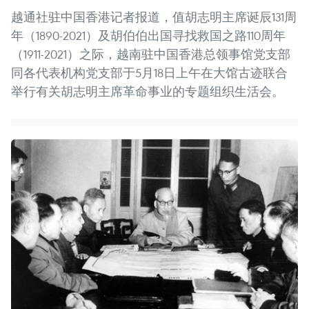
越通社驻中国香港记者报道，值胡志明主席诞辰131周
年（1890-2021）及胡伯伯出国寻找救国之路110周年
（1911-2021）之际，越南驻中国香港总领事馆党支部
同各代表机构党支部于5月18日上午在大馆古迹联合
举行有关胡志明主席革命事业的专题组织生活会。