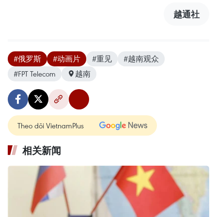
越通社
#俄罗斯
#动画片
#重见
#越南观众
#FPT Telecom
越南
Theo dõi VietnamPlus
相关新闻