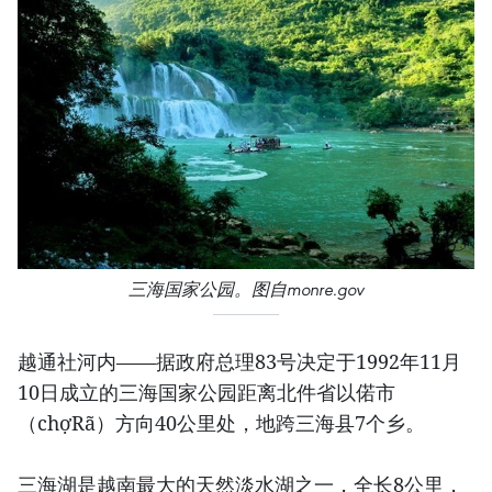
三海国家公园。图自monre.gov
越通社河内——据政府总理83号决定于1992年11月
10日成立的三海国家公园距离北件省以偌市
（chợRã）方向40公里处，地跨三海县7个乡。
三海湖是越南最大的天然淡水湖之一，全长8公里，