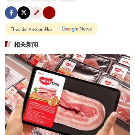
Theo dõi VietnamPlus
相关新闻