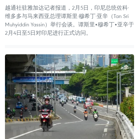
越通社驻雅加达记者报道，2月5日，印尼总统佐科·
维多多与马来西亚总理谭斯里·穆希丁·亚辛（Tan Sri
Muhyiddin Yassin）举行会谈。谭斯里•穆希丁•亚辛于
2月4日至5日对印尼进行正式访问。