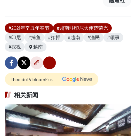
越通社
#2021年辛丑年春节
#越南驻印尼大使范荣光
#印尼
#捕鱼
#扣押
#越南
#渔民
#领事
#探视
越南
Theo dõi VietnamPlus
相关新闻