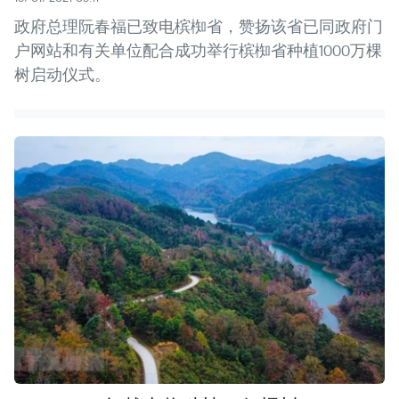
政府总理阮春福已致电槟椥省，赞扬该省已同政府门
户网站和有关单位配合成功举行槟椥省种植1000万棵
树启动仪式。