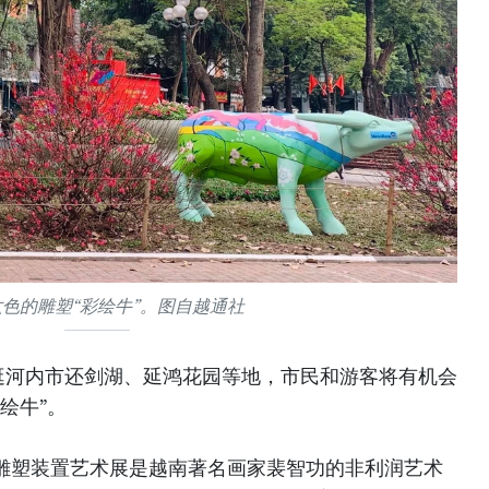
色的雕塑“彩绘牛”。图自越通社
逛河内市还剑湖、延鸿花园等地，市民和游客将有机会
绘牛”。
”的雕塑装置艺术展是越南著名画家裴智功的非利润艺术