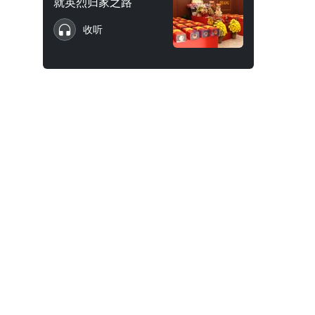
就英烈归家之路
收听