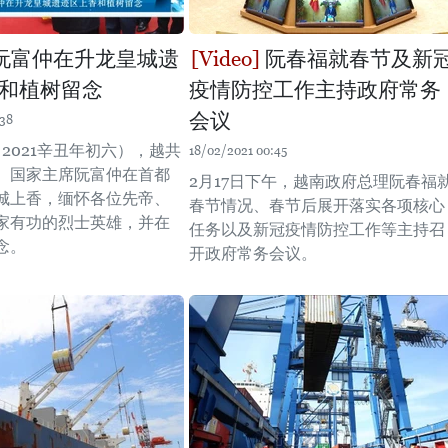
阮富仲在升龙皇城遗
阮春福就春节及新
和植树留念
疫情防控工作主持政府常务
会议
:38
即2021辛丑年初六），越共
18/02/2021 00:45
、国家主席阮富仲在首都
2月17日下午，越南政府总理阮春福
城上香，缅怀各位先帝、
春节情况、春节后展开落实各项核心
家有功的烈士英雄，并在
任务以及新冠疫情防控工作等主持召
念。
开政府常务会议。