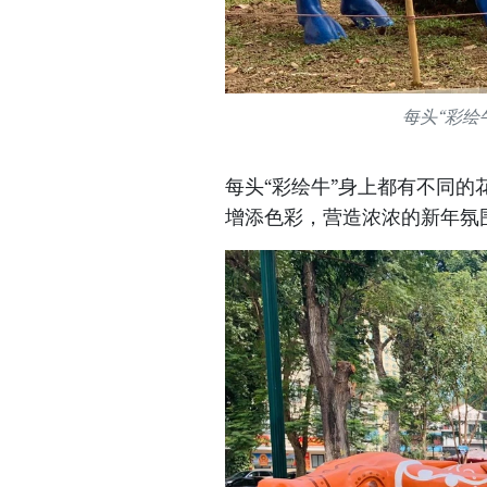
每头“彩绘
每头“彩绘牛”身上都有不同
增添色彩，营造浓浓的新年氛