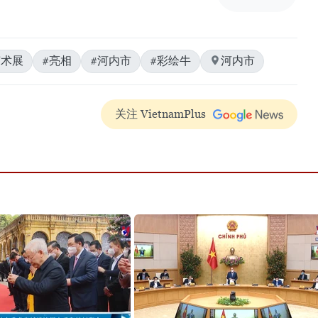
艺术展
#亮相
#河内市
#彩绘牛
河内市
关注 VietnamPlus