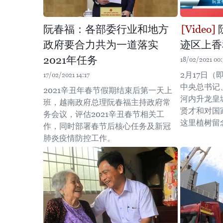
阮春福：各部委行业和地方
政府要合力共为一道落实
迹区上香
2021年任务
18/02/2021 00
2月17日（
17/02/2021 14:17
中央总书记
2021辛丑年春节假期结束后第一天上
河内升龙皇
班，越南政府总理阮春福主持政府常
贤才和对国
务会议，评估2021辛丑春节相关工
这里植树留
作，同时部署春节后核心任务及新冠
肺炎疫情防控工作。