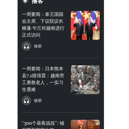
播客
一周要闻：泰王国国
会主席、下议院议长
梭蓬·乍兰对越南进行
正式访问
收听
一周要闻：日本熊本
县7.1级强震：越南劳
工勇救老人，一实习
生遇难
收听
“500个昼夜战役”: 铺