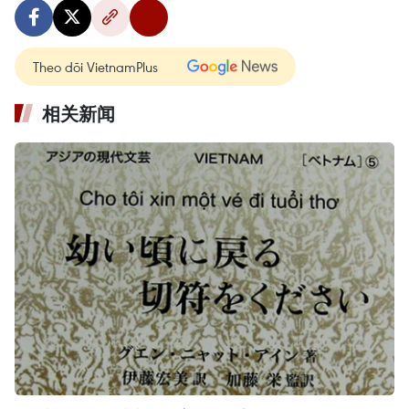
Theo dõi VietnamPlus
相关新闻