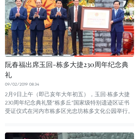
阮春福出席玉回-栋多大捷230周年纪念典
礼
09/02/2019 08:34
2月9日上午（即己亥年大年初五），玉回-栋多大捷
230周年纪念典礼暨“栋多丘”国家级特别遗迹区证书
受证仪式在河内市栋多区光忠坊栋多文化公园举行。