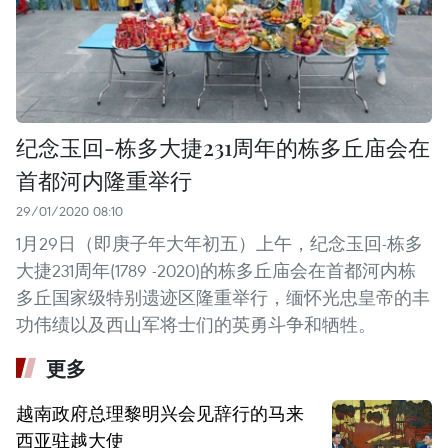
纪念玉回-栋多大捷231周年的栋多丘庙会在
首都河内隆重举行
29/01/2020 08:10
1月29日（即庚子年大年初五）上午，纪念玉回-栋多
大捷231周年(1789 -2020)的栋多丘庙会在首都河内栋
多丘国家级特别遗迹区隆重举行，缅怀光忠皇帝的丰
功伟绩以及西山军将士们的英勇斗争和牺牲。
更多
越南政府总理黎明兴会见辞行的马来
西亚驻越大使