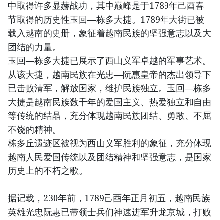
中取得许多显赫战功，其中巅峰是于1789年己酉春
节取得的历史性玉回—栋多大捷。1789年大街已被
载入越南的史册，象征着越南民族的坚强意志以及大
团结的力量。
玉回—栋多大捷已展示了西山义军卓越的军事艺术。
从该大捷，越南民族在光忠—阮惠皇帝的杰出领导下
已击败清军，解放国家，维护民族独立。玉回—栋多
大捷是越南民族数千年的爱国主义、热爱独立和自由
等传统的结晶，充分体现越南民族团结、勇敢、不屈
不饶的精神。
栋多丘遗迹区被视为西山义军胜利的象征，充分体现
越南人民爱国传统以及团结精神和坚强意志，是国家
历史上的不朽之歌。
据记载，230年前，1789己酉年正月初五，越南民族
英雄光忠阮惠已带领士兵们神速进军升龙京城，打败