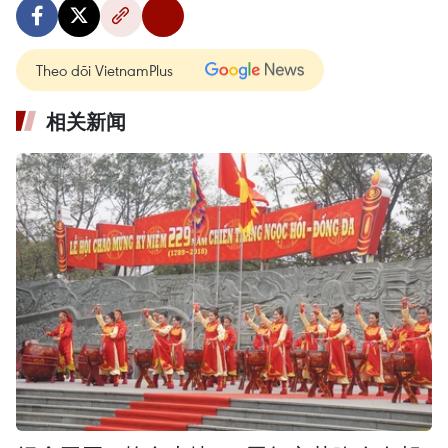
Theo dõi VietnamPlus
相关新闻