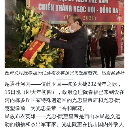
政府总理阮春福为民族布衣英雄光忠阮惠献花。图自越通社
越通社河内——值此玉回—栋多大捷232周年之际，
15日晚（即大年初四），政府总理阮春福已来到设在
河内栋多丘国家特殊遗迹区的光忠皇帝庙和光忠-阮
惠塑像前，为光忠皇帝上香和献花。
民族布衣英雄——光忠-阮惠皇帝是西山农民起义运
动的领袖和杰出军事家。光忠阮惠在抗击国内外敌人