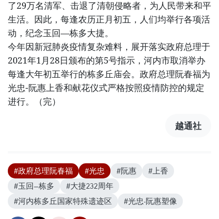
了29万名清军、击退了清朝侵略者，为人民带来和平
生活。因此，每逢农历正月初五，人们均举行各项活
动，纪念玉回—栋多大捷。
今年因新冠肺炎疫情复杂难料，展开落实政府总理于
2021年1月28日颁布的第5号指示，河内市取消举办
每逢大年初五举行的栋多丘庙会。政府总理阮春福为
光忠-阮惠上香和献花仪式严格按照疫情防控的规定
进行。（完）
越通社
#政府总理阮春福
#光忠
#阮惠
#上香
#玉回—栋多
#大捷232周年
#河内栋多丘国家特殊遗迹区
#光忠-阮惠塑像