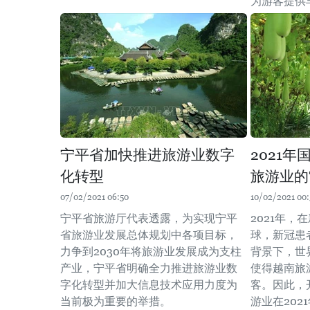
为游客提供
宁平省加快推进旅游业数字
2021
化转型
旅游业的
07/02/2021 06:50
10/02/2021 00:
宁平省旅游厅代表透露，为实现宁平
2021年
省旅游业发展总体规划中各项目标，
球，新冠患
力争到2030年将旅游业发展成为支柱
背景下，世
产业，宁平省明确全力推进旅游业数
使得越南旅
字化转型并加大信息技术应用力度为
客。因此，
当前极为重要的举措。
游业在202