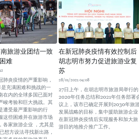
年越南旅游业团结一致
在新冠肺炎疫情有效控制后
困难
胡志明市努力促进旅游业复
苏
12
冠肺炎疫情的严重影响，
28/01/2021 04:08
0年是充满困难和挑战的一
27日上午，在胡志明市旅游局举行的
南在内的全球多国已面对
2020年任务总结和2021年任务部署
严峻考验和巨大挑战。其
议上，该市已确定开展到2030年旅
是遭受最严重影响的行
发展战略的目标，集中援助旅游企业
服这些困难并在旅游市场
在新冠肺炎疫情后实现服务和加大旅
，各家旅游企业 ，尤其是
游目的地推介推广工作。
 已想方设法寻找新出路，