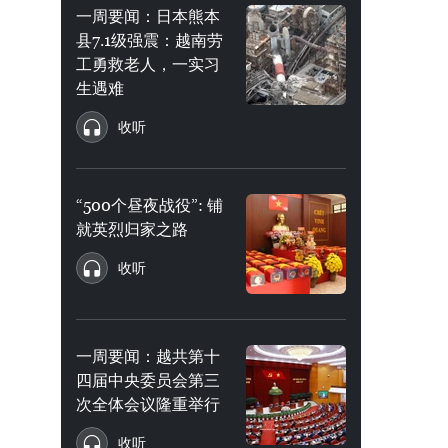
一周要闻：日本熊本
县7.1级强震：越南劳
工勇救老人，一实习
生遇难
收听
“500个昼夜战役”: 铺
就英烈归家之路
收听
一周要闻：越共第十
四届中央委员会第三
次全体会议隆重举行
收听