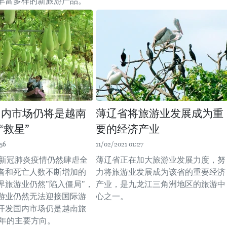
丰富多样的新旅游产品。
年国内市场仍将是越南
薄辽省将旅游业发展成为重
“救星”
要的经济产业
56
11/02/2021 01:27
，在新冠肺炎疫情仍然肆虐全
薄辽省正在加大旅游业发展力度，努
者和死亡人数不断增加的
力将旅游业发展成为该省的重要经济
界旅游业仍然"陷入僵局"，
产业，是九龙江三角洲地区的旅游中
游业仍然无法迎接国际游
心之一。
开发国内市场仍是越南旅
1年的主要方向。