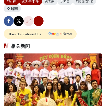
#新春
#送字求字
#越南
#优良
#传统文化
越南
Theo dõi VietnamPlus
相关新闻