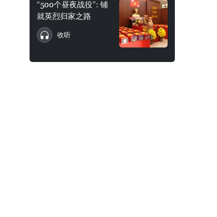
“500个昼夜战役”: 铺
就英烈归家之路
收听