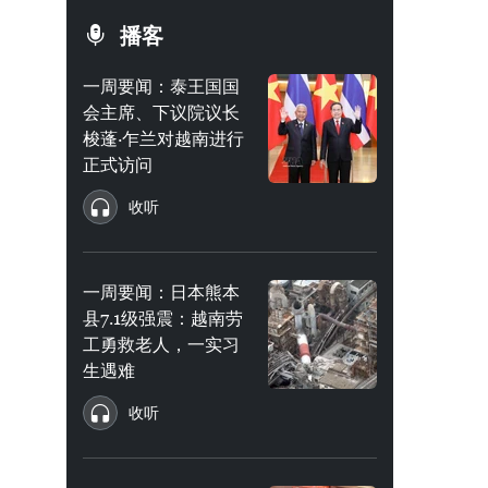
播客
一周要闻：泰王国国
会主席、下议院议长
梭蓬·乍兰对越南进行
正式访问
收听
一周要闻：日本熊本
县7.1级强震：越南劳
工勇救老人，一实习
生遇难
收听