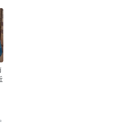
南
近
中