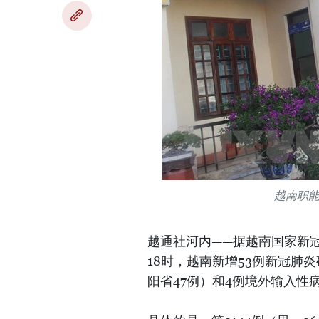
越南职
越通社河内——据越南国家新冠
18时，越南新增53例新冠肺
阳省47例）和4例境外输入性