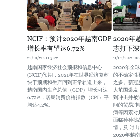
NCIF：预计2020年越南GDP
2020
增长率有望达6.72%
志打下深
22/01/2021 03:22
11/02/2021 01:
越南国家经济社会预报和信息中心
2020年
(NCIF)预期，2021年在世界经济复苏
的不确定性
快于预期和生产回到正常轨道上来，
之多。新冠
越南国内生产总值（GDP）增长可达
大范围爆发
6.72%，居民消费价格指数（CPI）平
到冲击并被
均达4.2%。
间的贸易冲
病等因素对
面临种种挑
情，及 时
2020年越