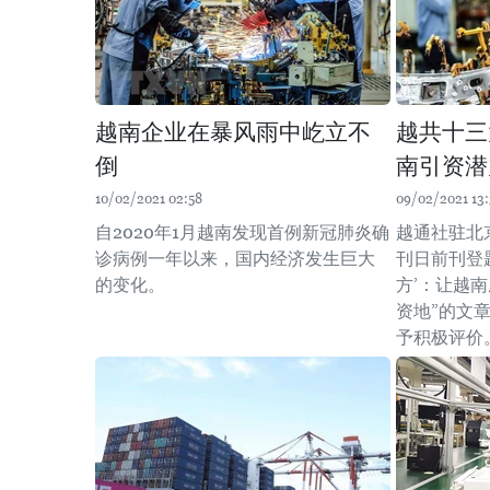
越南企业在暴风雨中屹立不
越共十三
倒
南引资潜
10/02/2021 02:58
09/02/2021 13
自2020年1月越南发现首例新冠肺炎确
越通社驻北
诊病例一年以来，国内经济发生巨大
刊日前刊登
的变化。
方’：让越
资地”的文
予积极评价