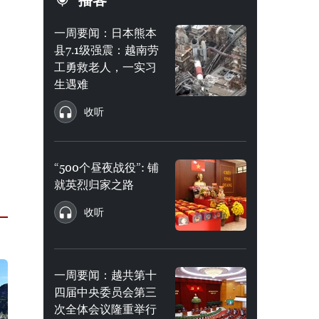
播客
一周要闻：日本熊本
县7.1级强震：越南劳
工勇救老人，一实习
生遇难
收听
“500个昼夜战役”: 铺
就英烈归家之路
收听
一周要闻：越共第十
四届中央委员会第三
次全体会议隆重举行