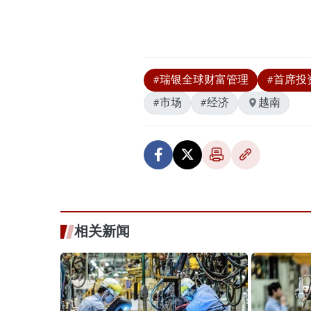
#瑞银全球财富管理
#首席投资官
#市场
#经济
越南
相关新闻