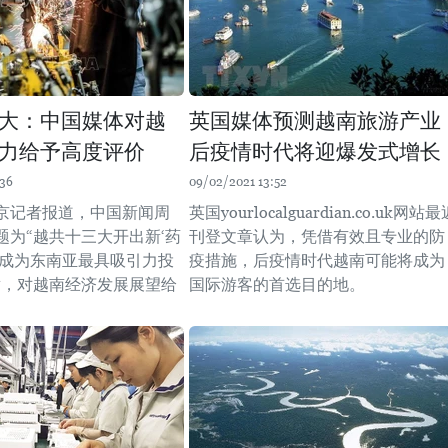
大：中国媒体对越
英国媒体预测越南旅游产业
力给予高度评价
后疫情时代将迎爆发式增长
:36
09/02/2021 13:52
京记者报道，中国新闻周
英国yourlocalguardian.co.uk网站最
题为“越共十三大开出新‘药
刊登文章认为，凭借有效且专业的防
南成为东南亚最具吸引力投
疫措施，后疫情时代越南可能将成为
章，对越南经济发展展望给
国际游客的首选目的地。
。