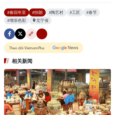
#春回年至
#扶朗
#陶艺村
#工匠
#春节
#增添色彩
北宁省
Theo dõi VietnamPlus
相关新闻