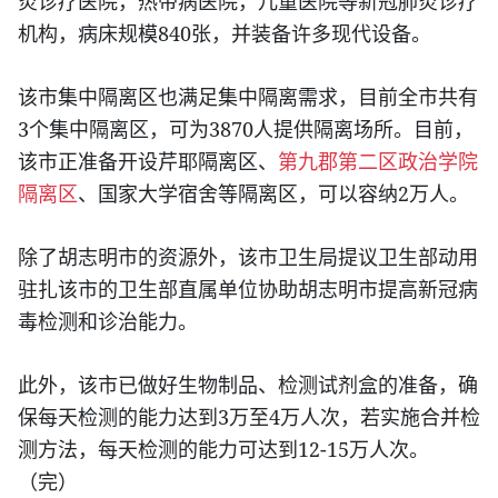
炎诊疗医院，热带病医院，儿童医院等新冠肺炎诊疗
840
机构，病床规模
张，并装备许多现代设备。
该市集中隔离区也满足集中隔离需求，目前全市共有
3
3870
个集中隔离区，可为
人提供隔离场所。目前，
该市正准备开设芹耶隔离区、
第九郡第二区政治学院
2
隔离区
、国家大学宿舍等隔离区，可以容纳
万人。
除了胡志明市的资源外，该市卫生局提议卫生部动用
驻扎该市的卫生部直属单位协助胡志明市提高新冠病
毒检测和诊治能力。
此外，该市已做好生物制品、检测试剂盒的准备，确
3
4
保每天检测的能力达到
万至
万人次，若实施合并检
12-15
测方法，每天检测的能力可达到
万人次。
（完）