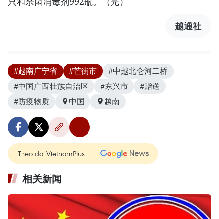
只和杀菌消毒剂992瓶。（完）
越通社
#越南广宁省
#芒街市
#中越北仑河二桥
#中国广西壮族自治区
#东兴市
#赠送
#防疫物质
中国
越南
Theo dõi VietnamPlus
相关新闻