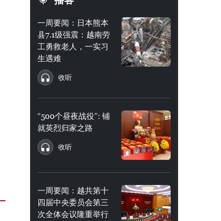
播客
一周要闻：日本熊本
县7.1级强震：越南劳
工勇救老人，一实习
生遇难
收听
“500个昼夜战役”: 铺
就英烈归家之路
收听
一周要闻：越共第十
四届中央委员会第三
次全体会议隆重举行