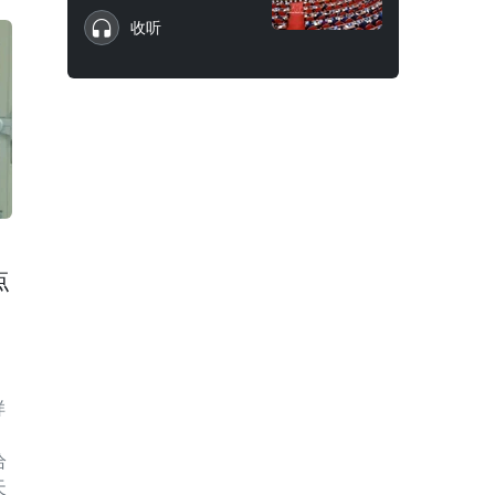
收听
点
样
给
天