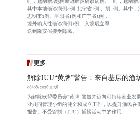
时，越南新增5例新冠肺炎确诊病例。
时，越南新
其中本地确诊病例4例-北宁省1例 、胡
例。其中，
志明市1例、平阳省1例和广宁省1例，
境外输入性确诊病例1例，入境后立即
送到隆安省接受隔离。
更多
解除IUU“黄牌”警告：来自基层的渔场
06/08/2026 11:38
为解除欧盟委员会“黄牌”警告并迈向可持续渔业发
业共同管理小组的健全和成立工作，以提升渔民在
报告、不受管制（IUU）捕捞活动中的作用。