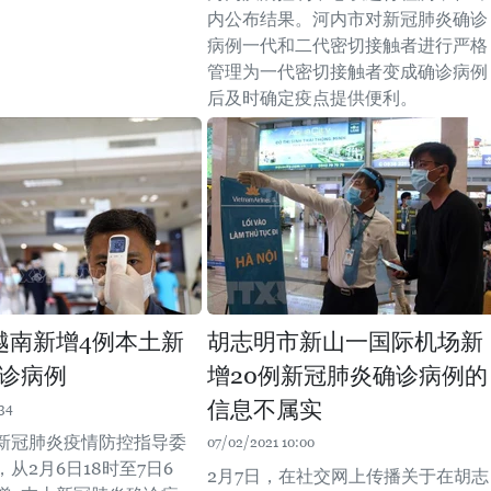
内公布结果。河内市对新冠肺炎确诊
病例一代和二代密切接触者进行严格
管理为一代密切接触者变成确诊病例
后及时确定疫点提供便利。
越南新增4例本土新
胡志明市新山一国际机场新
诊病例
增20例新冠肺炎确诊病例的
信息不属实
34
新冠肺炎疫情防控指导委
07/02/2021 10:00
从2月6日18时至7日6
2月7日，在社交网上传播关于在胡志