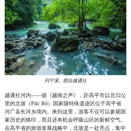
列宁溪。图自越通社
越通社河内——据《越南之声》，距高平市以北52公
里的北坡（Pác Bó）国家级特殊遗迹区位于高平省
河广县长河乡境内。来到这里，游客不仅可以参观国
家历史的烙印，而且还有机会呼吸山区的新鲜空气。
在高平省的旅游发展战略中，北坡是一处亮点，集中