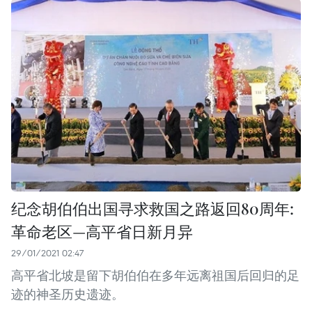
纪念胡伯伯出国寻求救国之路返回80周年:
革命老区—高平省日新月异
29/01/2021 02:47
高平省北坡是留下胡伯伯在多年远离祖国后回归的足
迹的神圣历史遗迹。