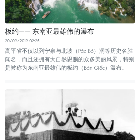
板约—— 东南亚最雄伟的瀑布
20/09/2019 02:25
高平省不仅以列宁泉与北坡（Pác Bó）洞等历史名胜
闻名，而且还拥有大自然恩赐的众多美丽风景，特别
是被称为东南亚最雄伟的板约（Bản Giốc）瀑布。