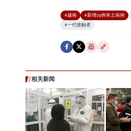
#越南
#新增19例本土病例
#一代接触者
相关新闻