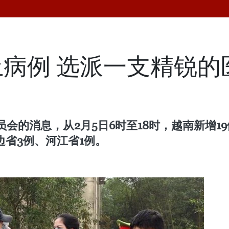
土病例 选派一支精锐
会的消息，从2月5日6时至18时，越南新增1
边省3例、河江省1例。