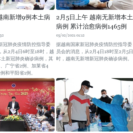
越南新增9例本土病
2月5日上午 越南无新增本土
病例 累计治愈病例1465例
:32
05/02/2021 01:12
新冠肺炎疫情防控指导委
据越南国家新冠肺炎疫情防控指导委
从2月4日6时至18时，越
员会的消息，从2月4日18时至2月5日
本土新冠肺炎确诊病例，其
时，越南无新增新冠肺炎确诊病例。
例、广宁省2例、加莱省4
1例和平阳省1例。