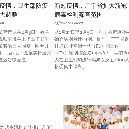
疫情：卫生部防疫
新冠疫情：广宁省扩大新冠
大调整
病毒检测筛查范围
:08
05/02/2021 09:07
长阮青龙在2月5日与有关
从1月27日至2月5日，广宁省新冠肺
视频交班会上指出了卫生
确诊病例累计44例。目前，广宁省累
策略的三大调整，即合并
计追踪排查到一代（F1）和三代
本、5岁以下儿童实行居家
（F3）密切接触者99258人，共有60
疫区货物流通。
人在卫生机构进行隔离以及近1800
接受集中隔离。
年欧洲越南河粉文化推广之旅”