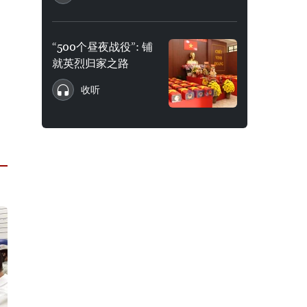
“500个昼夜战役”: 铺
就英烈归家之路
收听