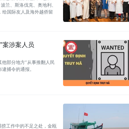
6）在捷克、波兰、斯洛伐克、奥地利、
，给国际友人及海外越侨留
”案涉案人员
其他部分地方“从事推翻人民
布逮捕令的通报。
捕捞工作中的不足之处，金瓯