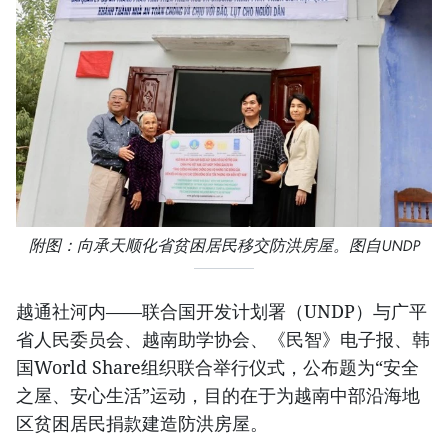
附图：向承天顺化省贫困居民移交防洪房屋。图自UNDP
越通社河内——联合国开发计划署（UNDP）与广平
省人民委员会、越南助学协会、《民智》电子报、韩
国World Share组织联合举行仪式，公布题为“安全
之屋、安心生活”运动，目的在于为越南中部沿海地
区贫困居民捐款建造防洪房屋。