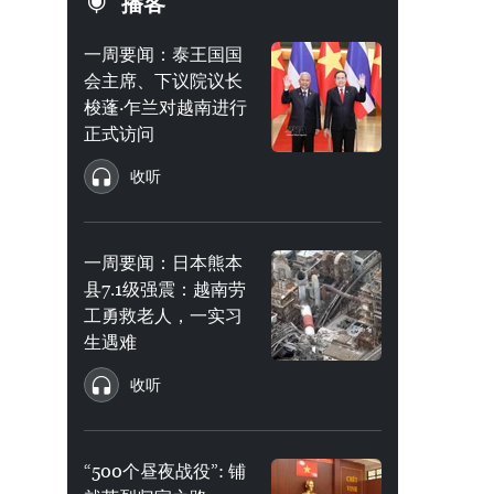
播客
一周要闻：泰王国国
会主席、下议院议长
梭蓬·乍兰对越南进行
正式访问
收听
一周要闻：日本熊本
县7.1级强震：越南劳
工勇救老人，一实习
生遇难
收听
“500个昼夜战役”: 铺