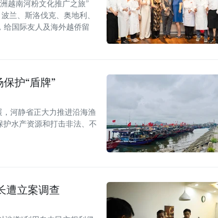
年欧洲越南河粉文化推广之旅”
6）在捷克、波兰、斯洛伐克、奥地利、
，给国际友人及海外越侨留
保护“盾牌”
展，河静省正大力推进沿海渔
保护水产资源和打击非法、不
长遭立案调查