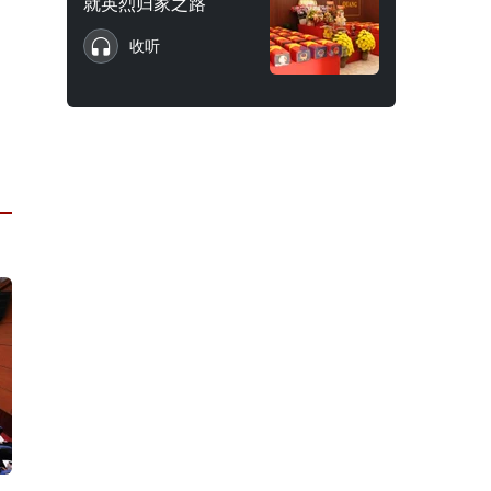
就英烈归家之路
收听