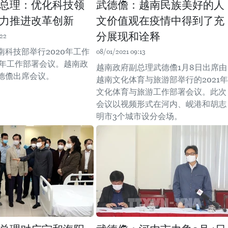
总理：优化科技领
武德儋：越南民族美好的人
力推进改革创新
文价值观在疫情中得到了充
分展现和诠释
:22
南科技部举行2020年工作
08/01/2021 09:13
21年工作部署会议。越南政
越南政府副总理武德儋1月8日出席由
德儋出席会议。
越南文化体育与旅游部举行的2021年
文化体育与旅游工作部署会议。此次
会议以视频形式在河内、岘港和胡志
明市3个城市设分会场。