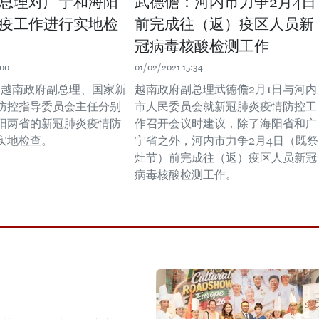
总理对广宁和海阳
武德儋：河内市力争2月4日
疫工作进行实地检
前完成往（返）疫区人员新
冠病毒核酸检测工作
:00
01/02/2021 15:34
晚，越南政府副总理、国家新
越南政府副总理武德儋2月1日与河内
防控指导委员会主任分别
市人民委员会就新冠肺炎疫情防控工
阳两省的新冠肺炎疫情防
作召开会议时建议，除了海阳省和广
实地检查。
宁省之外，河内市力争2月4日（既祭
灶节）前完成往（返）疫区人员新冠
病毒核酸检测工作。