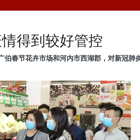
疫情得到较好管控
察广伯春节花卉市场和河内市西湖郡，对新冠肺